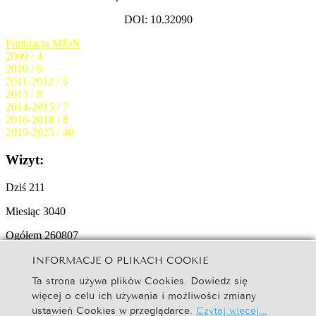
DOI: 10.32090
Punktacja MEiN
2009 / 4
2010 / 6
2011-2012 / 5
2013 / 8
2014-2015 / 7
2016-2018 / 8
2019-2025 / 40
Wizyt:
Dziś
211
Miesiąc
3040
Ogółem
260807
INFORMACJE O PLIKACH COOKIE
© 2025
Copyright by Studia Ełckie:
Creative Commons BY-NC-ND
Ta strona używa plików Cookies. Dowiedz się
W naszym serwisie internetowym są wykorzystywane pliki
Cookies
więcej o celu ich używania i możliwości zmiany
ustawień Cookies w przeglądarce.
Czytaj więcej...