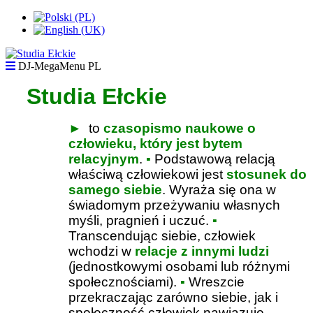
DJ-MegaMenu PL
Studia Ełckie
►
to
czasopismo naukowe o
człowieku, który jest bytem
relacyjnym
.
▪
Podstawową relacją
właściwą człowiekowi jest
stosunek do
samego siebie
. Wyraża się ona w
świadomym przeżywaniu własnych
myśli, pragnień i uczuć.
▪
Transcendując siebie, człowiek
wchodzi w
relacje z innymi ludzi
(jednostkowymi osobami lub różnymi
społecznościami).
▪
Wreszcie
przekraczając zarówno siebie, jak i
społeczność człowiek nawiązuje