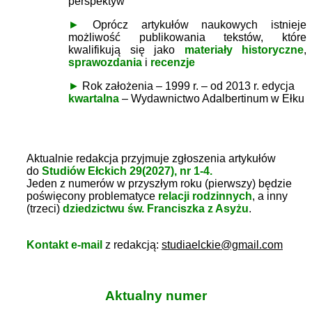
perspektyw
►
Oprócz artykułów naukowych istnieje
możliwość publikowania tekstów, które
kwalifikują się jako
materiały historyczne
,
sprawozdania
i
recenzje
►
Rok założenia – 1999 r. – od 2013 r. edycja
kwartalna
– Wydawnictwo Adalbertinum w Ełku
Aktualnie redakcja przyjmuje zgłoszenia artykułów
do
Studiów Ełckich 29(2027), nr 1-4.
Jeden z numerów w przyszłym roku (pierwszy) będzie
poświęcony problematyce
relacji rodzinnych
, a inny
(trzeci)
dziedzictwu św. Franciszka z Asyżu
.
Kontakt e-mail
z redakcją
:
studiaelckie@gmail.com
Aktualny numer