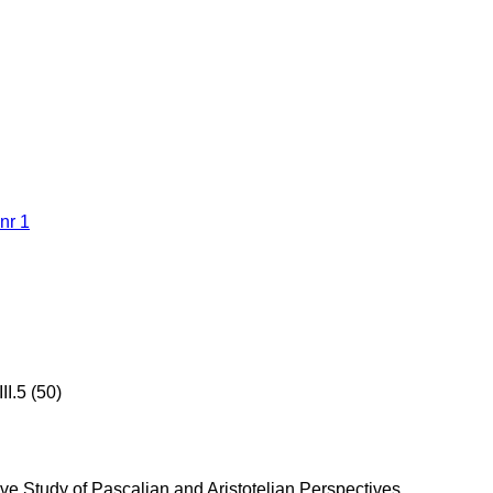
nr 1
I.5 (50)
ve Study of Pascalian and Aristotelian Perspectives