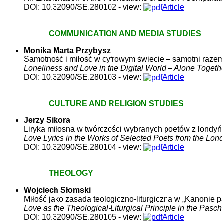
DOI: 10.32090/SE.
280102
- view:
Article
COMMUNICATION AND MEDIA STUDIES
Monika Marta
Przybysz
Samotność i miłość w cyfrowym świecie – samotni raze
Loneliness and Love in the Digital World – Alone Togeth
DOI: 10.32090/SE.
280103
- view:
Article
CULTURE AND RELIGION STUDIES
Jerzy
Sikora
Liryka miłosna w twórczości wybranych poetów z londyń
Love Lyrics in the Works of Selected Poets from the Lo
DOI: 10.32090/SE.
280104
- view:
Article
THEOLOGY
Wojciech
Słomski
Miłość jako zasada teologiczno-liturgiczna w „Kanonie
Love as the Theological-Liturgical Principle in the Pas
DOI: 10.32090/SE.
280105
- view:
Article