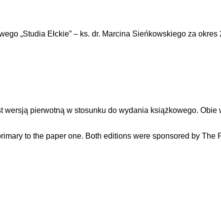
go „Studia Ełckie” – ks. dr. Marcina Sieńkowskiego za okres
jest wersją pierwotną w stosunku do wydania książkowego. Obi
s primary to the paper one. Both editions were sponsored by The