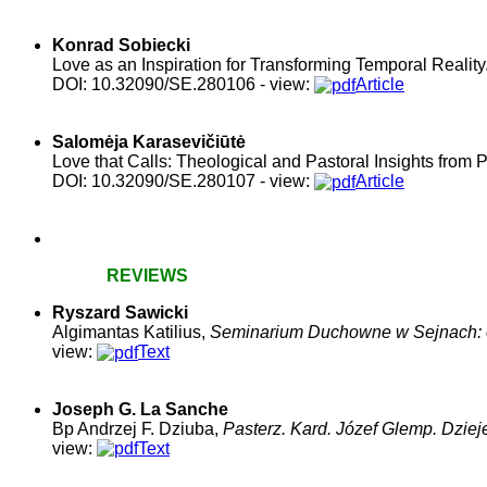
Konrad
Sobiecki
Love as an Inspiration for Transforming Temporal Reality
DOI: 10.32090/SE.280106 - view:
Article
Salomėja
Karasevičiūtė
Love that Calls: Theological and Pastoral Insights from P
DOI: 10.32090/SE.
280107
- view:
Article
REVIEWS
Ryszard
Sawicki
Algimantas Katilius,
Seminarium Duchowne w Sejnach: o
view:
Text
Joseph G.
La Sanche
Bp Andrzej F. Dziuba,
Pasterz. Kard. Józef Glemp. Dziej
view:
Text