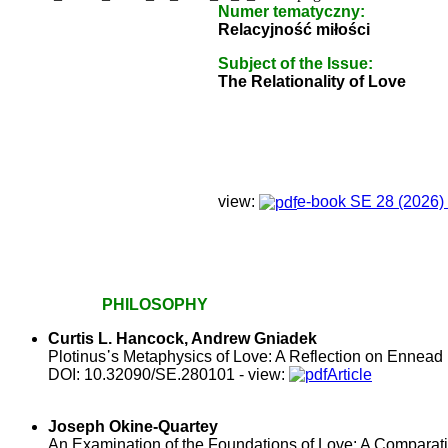
Numer tematyczny:
Relacyjność miłości
Subject of the Issue:
The Relationality of Love
view:
e-book SE 28 (2026) 
PHILOSOPHY
Curtis L.
Hancock
, Andrew
Gniadek
Plotinus᾽s Metaphysics of Love: A Reflection on Ennead II
DOI: 10.32090/SE.280101 - view:
Article
Joseph
Okine-Quartey
An Examination of the Foundations of Love: A Comparati