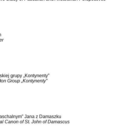
m
er
skiej grupy „Kontynenty”
ndon Group „Kontynenty”
 paschalnym” Jana z Damaszku
chal Canon of St. John of Damascus